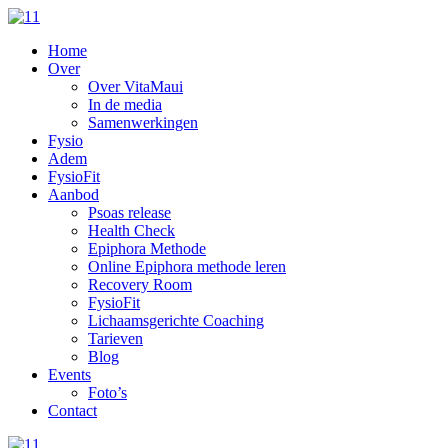
Home
Over
Over VitaMaui
In de media
Samenwerkingen
Fysio
Adem
FysioFit
Aanbod
Psoas release
Health Check
Epiphora Methode
Online Epiphora methode leren
Recovery Room
FysioFit
Lichaamsgerichte Coaching
Tarieven
Blog
Events
Foto’s
Contact