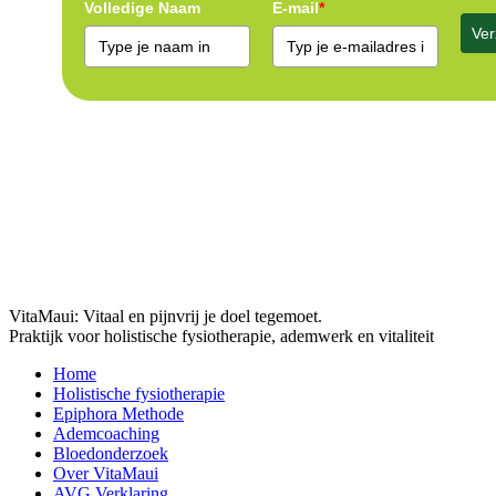
Volledige Naam
E-mail
*
Ve
VitaMaui: Vitaal en pijnvrij je doel tegemoet.
Praktijk voor holistische fysiotherapie, ademwerk en vitaliteit
Home
Holistische fysiotherapie
Epiphora Methode
Ademcoaching
Bloedonderzoek
Over VitaMaui
AVG Verklaring