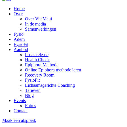
Home
Over
Over VitaMaui
In de media
Samenwerkingen
Fysio
Adem
FysioFit
Aanbod
Psoas release
Health Check
Epiphora Methode
Online Epiphora methode leren
Recovery Room
FysioFit
Lichaamsgerichte Coaching
Tarieven
Blog
Events
Foto’s
Contact
Maak een afspraak