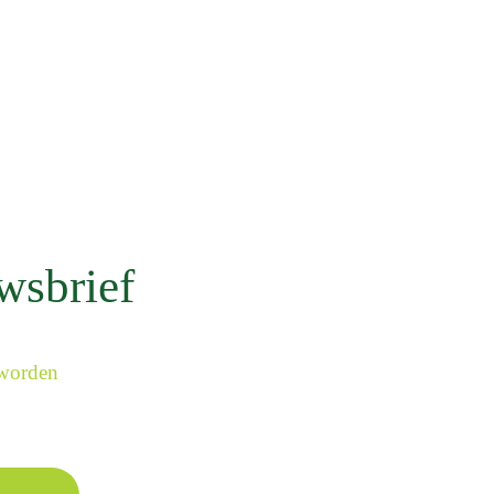
uwsbrief
 worden